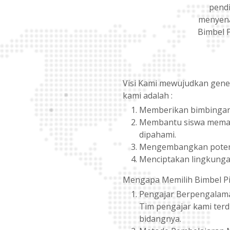
pendi
menyena
Bimbel 
Visi Kami mewujudkan gener
kami adalah :
Memberikan bimbingan 
Membantu siswa memaha
dipahami.
Mengembangkan potensi
Menciptakan lingkungan 
Mengapa Memilih Bimbel P
Pengajar Berpengalam
Tim pengajar kami terdi
bidangnya.