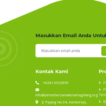
Masukkan Email Anda Untu
Kontak Kami
Pr
+62814552899
P
P
info@pintarbersamakotamagelang.org
Tem
B
Jl. Pajang No.34, Kemirirejo,