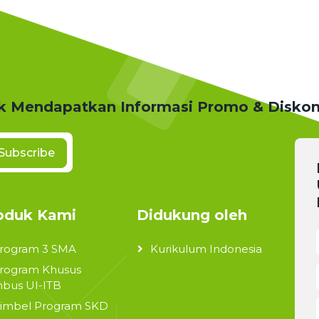
k Mendapatkan Informasi Promo & Disko
Subscribe
oduk Kami
Didukung oleh
rogram 3 SMA
Kurikulum Indonesia
rogram Khusus
bus UI-ITB
imbel Program SKD