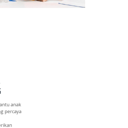
A
G
bantu anak
ng percaya
erikan