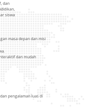
f, dan
didikan,
ar siswa
ngan masa depan dan misi
wa.
nteraktif dan mudah
n dan pengalaman luas di